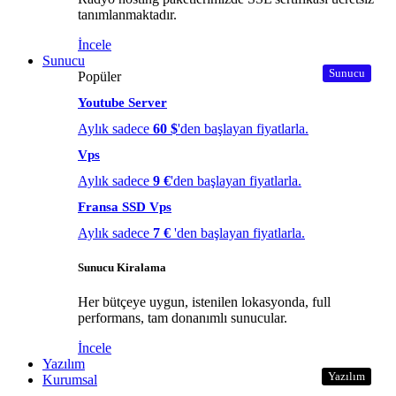
tanımlanmaktadır.
İncele
Sunucu
Sunucu
Popüler
Youtube Server
Aylık sadece
60 $
'den başlayan fiyatlarla.
Vps
Aylık sadece
9 €
'den başlayan fiyatlarla.
Fransa SSD Vps
Aylık sadece
7 €
'den başlayan fiyatlarla.
Sunucu Kiralama
Her bütçeye uygun, istenilen lokasyonda, full
performans, tam donanımlı sunucular.
İncele
Yazılım
Yazılım
Kurumsal