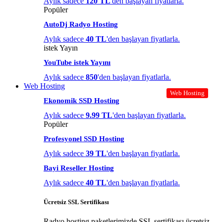
Aylık sadece
120 TL
'den başlayan fiyatlarla.
Popüler
AutoDj Radyo Hosting
Aylık sadece
40 TL
'den başlayan fiyatlarla.
istek Yayın
YouTube istek Yayını
Aylık sadece
850
'den başlayan fiyatlarla.
Web Hosting
Web Hosting
Ekonomik SSD Hosting
Aylık sadece
9.99 TL
'den başlayan fiyatlarla.
Popüler
Profesyonel SSD Hosting
Aylık sadece
39 TL
'den başlayan fiyatlarla.
Bayi Reseller Hosting
Aylık sadece
40 TL
'den başlayan fiyatlarla.
Ücretsiz SSL Sertifikası
Radyo hosting paketlerimizde SSL sertifikası ücretsiz