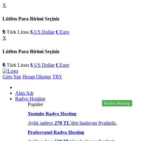
X
Lütfen Para Birimi Seçiniz
₺
Türk Lirası
$
US Dollar
€
Euro
X
Lütfen Para Birimi Seçiniz
₺
Türk Lirası
$
US Dollar
€
Euro
Giriş Yap
Hesap Oluştur
TRY
Alan Adı
Radyo Hosting
Radyo Hosting
Popüler
Youtube Radyo Hosting
Aylık sadece
270 TL
'den başlayan fiyatlarla.
Profosyonel Radyo Hosting