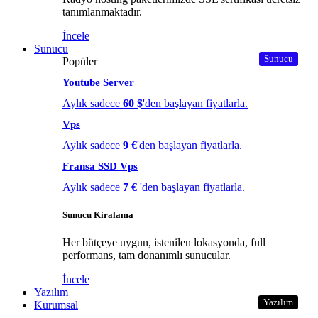
tanımlanmaktadır.
İncele
Sunucu
Sunucu
Popüler
Youtube Server
Aylık sadece
60 $
'den başlayan fiyatlarla.
Vps
Aylık sadece
9 €
'den başlayan fiyatlarla.
Fransa SSD Vps
Aylık sadece
7 €
'den başlayan fiyatlarla.
Sunucu Kiralama
Her bütçeye uygun, istenilen lokasyonda, full
performans, tam donanımlı sunucular.
İncele
Yazılım
Yazılım
Kurumsal