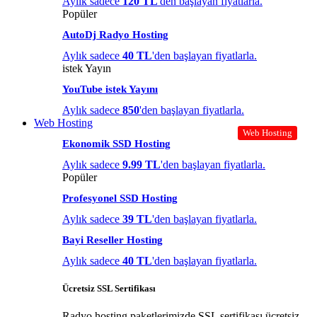
Aylık sadece
120 TL
'den başlayan fiyatlarla.
Popüler
AutoDj Radyo Hosting
Aylık sadece
40 TL
'den başlayan fiyatlarla.
istek Yayın
YouTube istek Yayını
Aylık sadece
850
'den başlayan fiyatlarla.
Web Hosting
Web Hosting
Ekonomik SSD Hosting
Aylık sadece
9.99 TL
'den başlayan fiyatlarla.
Popüler
Profesyonel SSD Hosting
Aylık sadece
39 TL
'den başlayan fiyatlarla.
Bayi Reseller Hosting
Aylık sadece
40 TL
'den başlayan fiyatlarla.
Ücretsiz SSL Sertifikası
Radyo hosting paketlerimizde SSL sertifikası ücretsiz