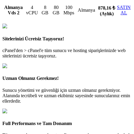
Almanya
4
8
80
100
SATIN
878,16 ₺
Almanya
Vds 2
vCPU
GB
GB
Mbps
AL
(Aylık)
Sitelerinizi Ücretsiz Taşıyoruz!
cPanel'den > cPanel'e tüm sunucu ve hosting siparişlerinizde web
sitelerinizi ücretsiz taşıyoruz.
Uzman Olmanız Gerekmez!
Sunucu yönetimi ve güvenliği için uzman olmanız gerekmiyor.
Alanında tecrübeli ve uzman ekibimiz sayesinde sunucularınız emin
ellerdedir.
Full Performans ve Tam Donanım