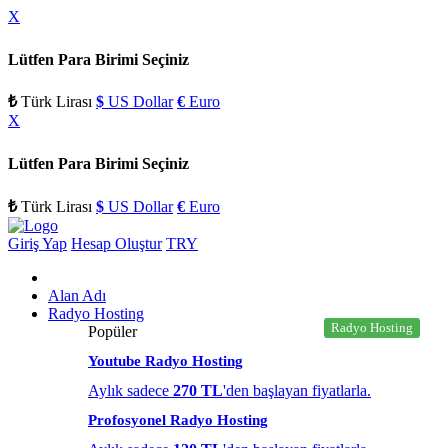
X
Lütfen Para Birimi Seçiniz
₺
Türk Lirası
$
US Dollar
€
Euro
X
Lütfen Para Birimi Seçiniz
₺
Türk Lirası
$
US Dollar
€
Euro
Giriş Yap
Hesap Oluştur
TRY
Alan Adı
Radyo Hosting
Radyo Hosting
Popüler
Youtube Radyo Hosting
Aylık sadece
270 TL
'den başlayan fiyatlarla.
Profosyonel Radyo Hosting