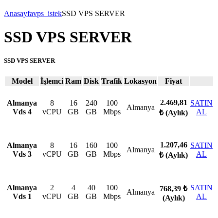
Anasayfa
vps_istek
SSD VPS SERVER
SSD VPS SERVER
SSD VPS SERVER
Model
İşlemci
Ram
Disk
Trafik
Lokasyon
Fiyat
2.469,81
Almanya
8
16
240
100
SATIN
Almanya
Vds 4
vCPU
GB
GB
Mbps
AL
₺
(Aylık)
1.207,46
Almanya
8
16
160
100
SATIN
Almanya
Vds 3
vCPU
GB
GB
Mbps
AL
₺
(Aylık)
Almanya
2
4
40
100
SATIN
768,39 ₺
Almanya
Vds 1
vCPU
GB
GB
Mbps
AL
(Aylık)