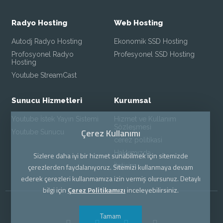
Radyo Hosting
Web Hosting
Autodj Radyo Hosting
Ekonomik SSD Hosting
Profosyonel Radyo
Profesyonel SSD Hosting
Hosting
Youtube StreamCast
Sunucu Hizmetleri
Kurumsal
Youtube İstek Yayın Sistemi
Hizmet ve Kullanım
Sözleşmesi
Çerez Kullanımı
Youtube Sunucu
cerez politikasi
Hakkımızda
Sizlere daha iyi bir hizmet sunabilmek için sitemizde
İletişim
çerezlerden faydalanıyoruz. Sitemizi kullanmaya devam
ederek çerezleri kullanmamıza izin vermiş olursunuz. Detaylı
bilgi için
Çerez Politikamızı
inceleyebilirsiniz.
Tamam