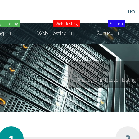
TRY
yo Hosting
Web Hosting
Sunucu
ng
Web Hosting
Sunucu
Anasayfa
Radyo Hosting P
1
2