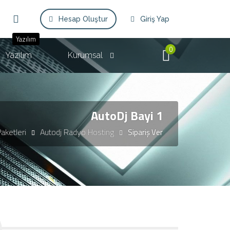
Hesap Oluştur
Giriş Yap
Yazılım
0
Yazılım
Kurumsal
AutoDj Bayi 1
aketleri
Autodj Radyo Hosting
Sipariş Ver