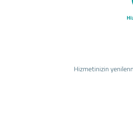
Hi
Hizmetinizin yenilenm