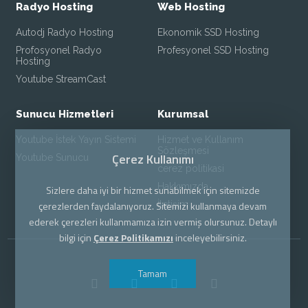
Radyo Hosting
Web Hosting
Autodj Radyo Hosting
Ekonomik SSD Hosting
Profosyonel Radyo
Profesyonel SSD Hosting
Hosting
Youtube StreamCast
Sunucu Hizmetleri
Kurumsal
Youtube İstek Yayın Sistemi
Hizmet ve Kullanım
Sözleşmesi
Çerez Kullanımı
Youtube Sunucu
cerez politikasi
Hakkımızda
Sizlere daha iyi bir hizmet sunabilmek için sitemizde
İletişim
çerezlerden faydalanıyoruz. Sitemizi kullanmaya devam
ederek çerezleri kullanmamıza izin vermiş olursunuz. Detaylı
bilgi için
Çerez Politikamızı
inceleyebilirsiniz.
Tamam