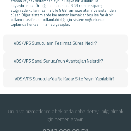
atanan kaynak sistemden ayrılır. Başka bir kullanıcı ile
paylaştırılmaz. Örneğin sunucunuzu 8 GB ram ile sipariş
ettiğinizde kullanmasınız bile 8 GB ram size atanır ve sistemden
düşer. Diğer sistemlerde ise atanan kaynaklar boş ise farklı bir
kullanıcı tarafından kullanılabildiği için sistem yoğunlunda
toplamda herkesin hizmeti yavaşlar.
VDS/VPS Sunucuların Teslimat Süresi Nedir?
VDS/VPS Sanal Sunucu'nun Avantajları Nelerdir?
VDS/VPS Sunucular'da Ne Kadar Site Yayını Yapılabilir?
Ürün ve hizmetlerimiz hakkında daha detaylı bilgi almak
için hemen arayın.