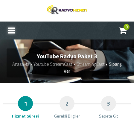
0
YouTube Radyo Paket 3
Anasayfa
Youtube StreamCast
StreamingCast
Sipariş
Ver
1
2
3
Hizmet Süresi
Gerekli Bilgiler
Sepete Git