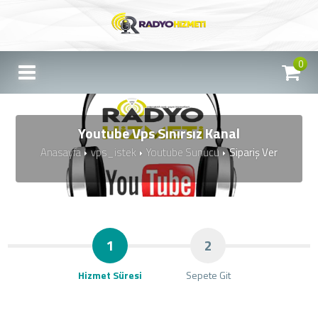
0
Youtube Vps Sınırsız Kanal
Anasayfa
vps_istek
Youtube Sunucu
Sipariş Ver
1
2
Hizmet Süresi
Sepete Git